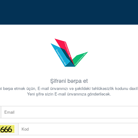
Şifrəni bərpa et
ni bərpa etmək üçün, E-mail ünvanınızı və şəkildəki təhlükəsizlik kodunu daxil
Yeni şifrə sizin E-mail ünvanınıza göndəriləcək.